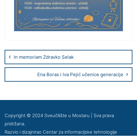
In memoriam Zdravko Selak
Ena Boras i Iva Pejić učenice generacije
Copyright © 2024 Sveučilište u Mostaru | Sva prava
pridržana.
Razvio i dizajnirao Centar za informacijske tehnologije